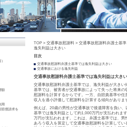
TOP
>
交通事故慰謝料
>
交通事故慰謝料弁護士基準
逸失利益は大きい
目次
害）
交通事故慰謝料弁護士基準では逸失利益は大きい
交通事故における逸失利益
交通事故慰謝料弁護士基準では逸失利益は大き
交通事故慰謝料弁護士基準
では、逸失利益が大きい
基準では、被害者が
交通事故
によって失った将来の
増額
慰謝料を計算するからです。一方、自賠責基準や任
収入を過小評価して慰謝料を計算する傾向がありま
利用
例えば、20歳の男性が交通事故で後遺障害を負い、
害賠償請求を
基準では逸失利益として約1,000万円が支払われます
万円が支払われます。これは、弁護士基準では、男性
あろう収入を算定して
交通事故慰謝料
を計算してい