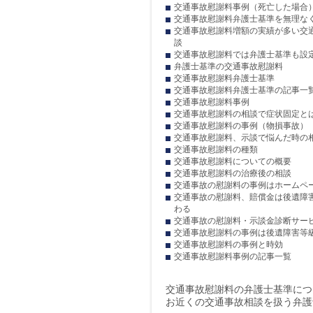
交通事故慰謝料事例（死亡した場合
交通事故慰謝料弁護士基準を無理な
交通事故慰謝料増額の実績が多い交
談
交通事故慰謝料では弁護士基準も設
弁護士基準の交通事故慰謝料
交通事故慰謝料弁護士基準
交通事故慰謝料弁護士基準の記事一
交通事故慰謝料事例
交通事故慰謝料の相談で症状固定と
交通事故慰謝料の事例（物損事故）
交通事故慰謝料、示談で悩んだ時の
交通事故慰謝料の種類
交通事故慰謝料についての概要
交通事故慰謝料の治療後の相談
交通事故の慰謝料の事例はホームペ
交通事故の慰謝料、賠償金は後遺障
わる
交通事故の慰謝料・示談金診断サー
交通事故慰謝料の事例は後遺障害等
交通事故慰謝料の事例と時効
交通事故慰謝料事例の記事一覧
交通事故慰謝料の弁護士基準につ
お近くの交通事故相談を扱う弁護