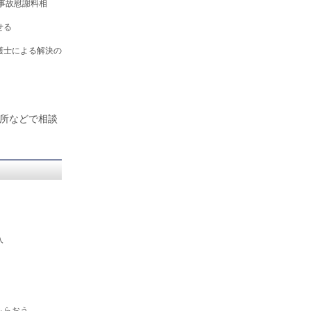
通事故慰謝料相
せる
護士による解決の
所などで相談
入
）
もらおう