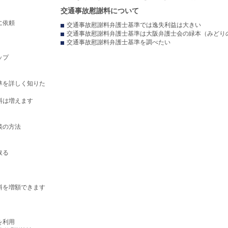
交通事故慰謝料について
に依頼
交通事故慰謝料弁護士基準では逸失利益は大きい
交通事故慰謝料弁護士基準は大阪弁護士会の緑本（みどり
交通事故慰謝料弁護士基準を調べたい
ップ
準を詳しく知りた
料は増えます
談の方法
取る
料を増額できます
を利用