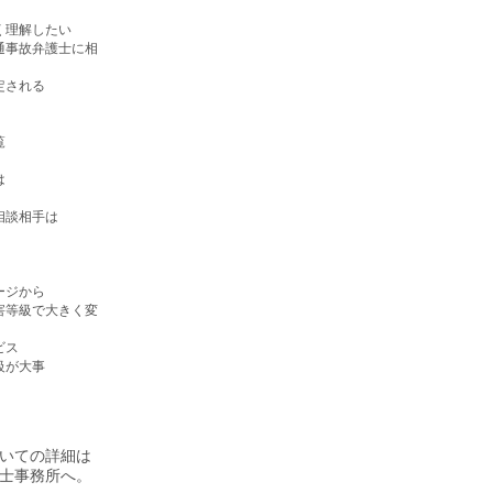
）
く理解したい
通事故弁護士に相
定される
覧
は
相談相手は
ージから
害等級で大きく変
ビス
級が大事
いての詳細は
士事務所へ。