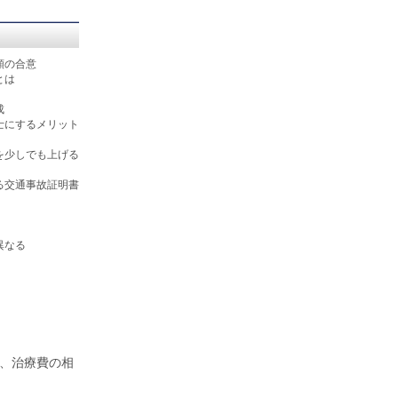
額の合意
とは
成
士にするメリット
を少しでも上げる
る交通事故証明書
異なる
、治療費の相