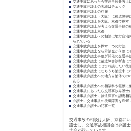
交通事故にあったら交通事故弁護士
交通事故弁護士の実績はチェック
交通事故弁護士の存在
交通事故弁護士（大阪）に後遺障害
交通事故弁護士を大阪、京都で探す
交通事故弁護士が考える交通事故の
交通事故弁護士京都
交通事故弁護士への相談は地方自治
られている
交通事故弁護士を探す一つの方法
交通事故弁護士なら示談金が何倍に
交通事故弁護士事務所開催の交通事
交通事故弁護士に後遺障害診断書に
交通事故弁護士にぜひ相談したい後
交通事故弁護士にむちうち治療中に
交通事故弁護士への地方自治体での
ある
交通事故弁護士への相談料や報酬に
交通事故にあったら交通事故弁護士
交通事故弁護士に後遺障害の認定相
弁護士に交通事故の後遺障害をSNS
交通事故弁護士の記事一覧
交通事故の相談は大阪、京都にい
護士に。交通事故相談会は弁護士
士会が行っています。