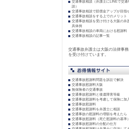
交通事故相談（弁護士にLINEで交
談）
交通事故相談で賠償金アップが目指
交通事故相談をする上でのメリット
交通事故相談を受け付ける大阪の弁
具体例
交通事故相談の車両における慰謝料
交通事故相談の記事一覧
交通事故弁護士は大阪の法律事務
を受け付けています。
交通事故慰謝料問題を訴訟で解決
交通事故慰謝料大阪
無保険者の交通事故
交通事故慰謝料と後遺障害等級
交通事故慰謝料を考慮して保険に加
交通事故慰謝料
交通事故慰謝料を弁護士に相談
交通事故の慰謝料の増額を考えたら
交通事故慰謝料（死亡慰謝料の基準
交通事故慰謝料の分配の仕方
交通事故慰謝料は弁護士に交渉して