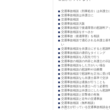
交通事故相談（刑事処分）は弁護士
交通事故相談は弁護士に
交通事故相談
交通事故相談大阪
交通事故相談で後遺障害の慰謝料ア
交通事故相談をすべきか
交通事故（後遺障害）を相談
交通事故相談で適応される弁護士基
い
交通事故相談を弁護士にすると慰謝
交通事故相談の適切なタイミング
交通事故相談を入院先で行う
交通事故の相談の内容と弁護士の示
交通事故相談をした方がいい場合
交通事故相談の慰謝料や治療費
交通事故相談で慰謝料を正当に受け
交通事故相談なら弁護士基準で交渉
交通事故相談は遺族が行うことも
交通事故相談を弁護士へ行う必要性
交通事故相談は弁護士にしたら慰謝
交通事故相談と目撃者の有無
交通事故相談と近年の交通事故
交通事故相談（無料相談）
弁護士が行っている交通事故相談会