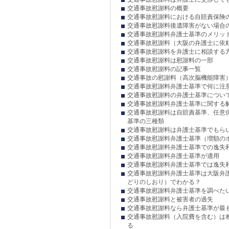
交通事故慰謝料の概要
交通事故慰謝料における自賠責保険
交通事故慰謝料後遺障害がない場合
交通事故慰謝料弁護士基準のメリッ
交通事故慰謝料（大阪の弁護士に依
交通事故慰謝料を弁護士に相談する
交通事故慰謝料は慰謝料の一部
交通事故慰謝料の記事一覧
交通事故の慰謝料（高次脳機能障害
交通事故慰謝料弁護士基準で何に注
交通事故慰謝料の弁護士基準につい
交通事故慰謝料弁護士基準に関する
交通事故慰謝料は自賠責基準、任意
基準の三種類
交通事故慰謝料は弁護士基準でもら
交通事故慰謝料弁護士基準（増額の
交通事故慰謝料弁護士基準での逸失
交通事故慰謝料弁護士基準が適用
交通事故慰謝料弁護士基準では逸失
交通事故慰謝料弁護士基準は大阪弁
どりのしおり）でわかる？
交通事故慰謝料弁護士基準を調べた
交通事故慰謝料と被害者の過失
交通事故慰謝料なら弁護士基準が最
交通事故慰謝料（入院費を含む）は
る