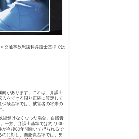
> 交通事故慰謝料弁護士基準では
い
傾向があります。これは、弁護士
収入をできる限り正確に算定して
意保険基準では、被害者の将来の
す。
以後働けなくなった場合、自賠責
。一方、弁護士基準では約2,000
が今後60年間働いて得られるで
るのに対し、自賠責基準では、男