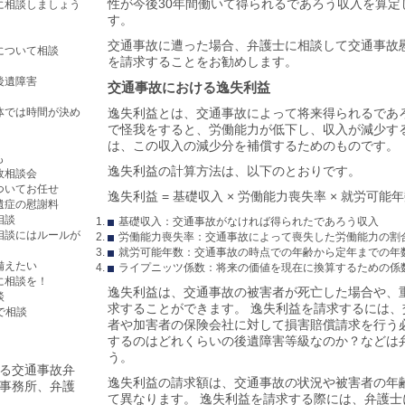
性が今後30年間働いて得られるであろう収入を算定
に相談しましょう
す。
交通事故に遭った場合、弁護士に相談して
交通事故
について相談
を請求することをお勧めします。
後遺障害
交通事故における逸失利益
体では時間が決め
逸失利益とは、交通事故によって将来得られるであ
で怪我をすると、労働能力が低下し、収入が減少す
は、この収入の減少分を補償するためのものです。
も
逸失利益の計算方法は、以下のとおりです。
故相談会
ついてお任せ
逸失利益 = 基礎収入 × 労働能力喪失率 × 就労可能
遺症の慰謝料
相談
基礎収入：交通事故がなければ得られたであろう収入
相談にはルールが
労働能力喪失率：交通事故によって喪失した労働能力の割
就労可能年数：交通事故の時点での年齢から定年までの年
備えたい
ライプニッツ係数：将来の価値を現在に換算するための係
に相談を！
逸失利益は、交通事故の被害者が死亡した場合や、
談
求することができます。 逸失利益を請求するには
で相談
者や加害者の保険会社に対して損害賠償請求を行う
するのはどれくらいの後遺障害等級なのか？などは
う。
る交通事故弁
逸失利益の請求額は、交通事故の状況や被害者の年
事務所、弁護
て異なります。 逸失利益を請求する際には、弁護