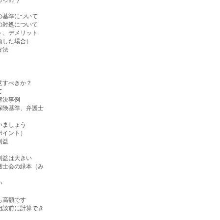
の基準について
の対処について
ト、デメリット
頼した場合）
方法
）
意すべきか？
て
解決事例
保険基準、弁護士
いましょう
ポイント）
利益
利益は大きい
護士会の緑本（み
い
も高額です
相談前に計算でき