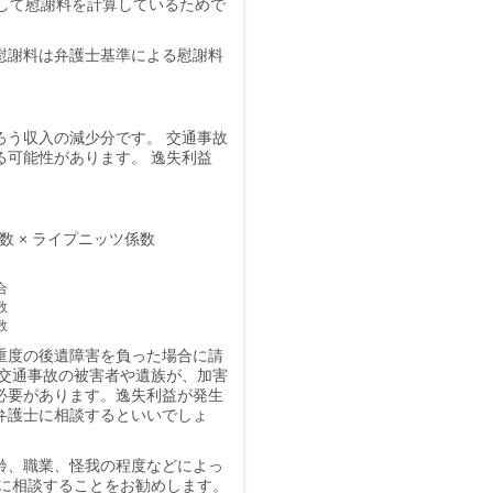
して慰謝料を計算しているためで
慰謝料は弁護士基準
による慰謝料
ろう収入の減少分です。 交通事故
る可能性があります。 逸失利益
年数 × ライプニッツ係数
合
数
数
重度の後遺障害を負った場合に請
、交通事故の被害者や遺族が、加害
必要があります。逸失利益が発生
弁護士に相談するといいでしょ
齢、職業、怪我の程度などによっ
士に相談することをお勧めします。