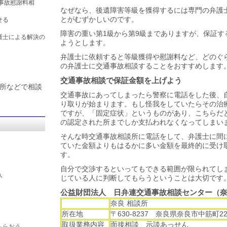
通事故慰謝料相
なぜなら、後遺障害等級を獲得するには専門の弁護
とがむずかしいのです。
せる
障害の重い第1級から第9級までありますが、保証す
護士による解決の
ようとします。
弁護士に依頼すると等級獲得や慰謝料など、どのぐ
の弁護士に交通事故相談することをおすすめします
交通事故相談で保証金額を上げよう
所などで相談
交通事故にあってしまったら警察に電話をした後、
り取りが始まります。もし怪我をしていたらその治
ですが、「固定症状」というものがあり、こちらだ
の認定された所までしか支払われなくなってしまい
そんな時
交通事故相談
所に電話をして、弁護士に間
ていた金額よりもはるかに多い金額を最終的に受け
す。
自分で交渉するといってもできる範囲が限られてし
入
じている人に判断してもらうということは大切です
公益財団法人 日弁連交通事故相談センター（
奈良 相談所
）
所在地
〒630-8237 奈良県奈良市中筋町
取扱業務内容
面接相談 示談あっせん
もらおう