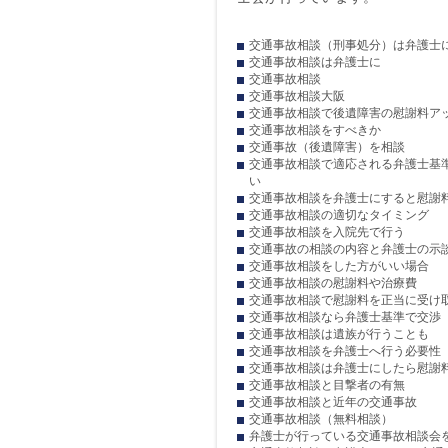
交通事故相談（刑事処分）は弁護士
交通事故相談は弁護士に
交通事故相談
交通事故相談大阪
交通事故相談で後遺障害の慰謝料ア
交通事故相談をすべきか
交通事故（後遺障害）を相談
交通事故相談で適応される弁護士基
い
交通事故相談を弁護士にすると慰謝
交通事故相談の適切なタイミング
交通事故相談を入院先で行う
交通事故の相談の内容と弁護士の示
交通事故相談をした方がいい場合
交通事故相談の慰謝料や治療費
交通事故相談で慰謝料を正当に受け
交通事故相談なら弁護士基準で交渉
交通事故相談は遺族が行うことも
交通事故相談を弁護士へ行う必要性
交通事故相談は弁護士にしたら慰謝
交通事故相談と目撃者の有無
交通事故相談と近年の交通事故
交通事故相談（無料相談）
弁護士が行っている交通事故相談会