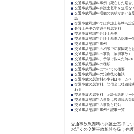
交通事故慰謝料事例（死亡した場合
交通事故慰謝料弁護士基準を無理な
交通事故慰謝料増額の実績が多い交
談
交通事故慰謝料では弁護士基準も設
弁護士基準の交通事故慰謝料
交通事故慰謝料弁護士基準
交通事故慰謝料弁護士基準の記事一
交通事故慰謝料事例
交通事故慰謝料の相談で症状固定と
交通事故慰謝料の事例（物損事故）
交通事故慰謝料、示談で悩んだ時の
交通事故慰謝料の種類
交通事故慰謝料についての概要
交通事故慰謝料の治療後の相談
交通事故の慰謝料の事例はホームペ
交通事故の慰謝料、賠償金は後遺障
わる
交通事故の慰謝料・示談金診断サー
交通事故慰謝料の事例は後遺障害等
交通事故慰謝料の事例と時効
交通事故慰謝料事例の記事一覧
交通事故慰謝料の弁護士基準につ
お近くの交通事故相談を扱う弁護