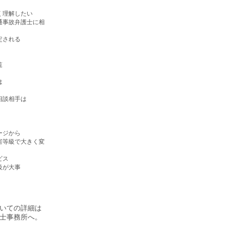
）
く理解したい
通事故弁護士に相
定される
覧
は
相談相手は
ージから
害等級で大きく変
ビス
級が大事
いての詳細は
士事務所へ。