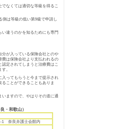
士でなくては適切な等級を得るこ
る側は等級の低い第9級で申請し
らい違うのかを知るためにも専門
。
自分が入っている保険会社とのや
療費は保険会社より支払われるの
と認定されてしまうと治療費はこ
ます。
に入ってもらうと今まで提示され
取ることができることもありま
まいますので、やはりその道に通
。
奈良・和歌山）
22-1 奈良弁護士会館内