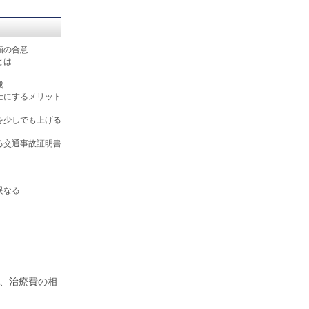
額の合意
とは
成
士にするメリット
を少しでも上げる
る交通事故証明書
異なる
、治療費の相