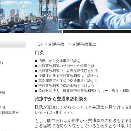
TOP
>
交通事故
>
交通事故相談
目次
治療中から交通事故相談を
害）
交通事故相談のサポートの特徴とは
交通事故相談で、妥当な賠償額を知る
後遺症が残る交通事故相談は弁護士へ
高次脳障害の症状で交通事故相談なら
交通事故相談で保証金額を上げよう
公益財団法人 日弁連交通事故相談センター（奈良・和歌
増額
治療中から交通事故相談を
怪我が完治してからゆっくりと弁護士を見つけて交
利用
いる人はいませんか。
害賠償請求を
もし可能であれば治療中から交通事故の相談をする
よる怪我で通院や入院としていると医師とやり取り