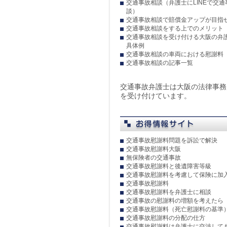
交通事故相談（弁護士にLINEで交
談）
交通事故相談で賠償金アップが目指
交通事故相談をする上でのメリット
交通事故相談を受け付ける大阪の弁
具体例
交通事故相談の車両における慰謝料
交通事故相談の記事一覧
交通事故弁護士は大阪の法律事務
を受け付けています。
交通事故慰謝料問題を訴訟で解決
交通事故慰謝料大阪
無保険者の交通事故
交通事故慰謝料と後遺障害等級
交通事故慰謝料を考慮して保険に加
交通事故慰謝料
交通事故慰謝料を弁護士に相談
交通事故の慰謝料の増額を考えたら
交通事故慰謝料（死亡慰謝料の基準
交通事故慰謝料の分配の仕方
交通事故慰謝料は弁護士に交渉して