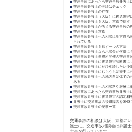
交通事故にあったら交通事故弁護士
交通事故弁護士の実績はチェック
交通事故弁護士の存在
交通事故弁護士（大阪）に後遺障害
交通事故弁護士を大阪、京都で探す
交通事故弁護士が考える交通事故の
交通事故弁護士京都
交通事故弁護士への相談は地方自治
られている
交通事故弁護士を探す一つの方法
交通事故弁護士なら示談金が何倍に
交通事故弁護士事務所開催の交通事
交通事故弁護士に後遺障害診断書に
交通事故弁護士にぜひ相談したい後
交通事故弁護士にむちうち治療中に
交通事故弁護士への地方自治体での
ある
交通事故弁護士への相談料や報酬に
交通事故にあったら交通事故弁護士
交通事故弁護士に後遺障害の認定相
弁護士に交通事故の後遺障害をSNS
交通事故弁護士の記事一覧
交通事故の相談は大阪、京都にい
護士に。交通事故相談会は弁護士
士会が行っています。