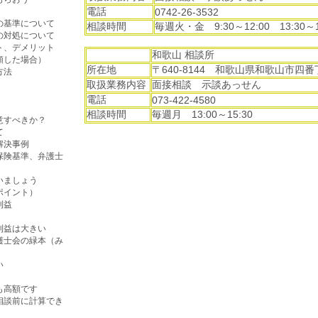
電話
0742-26-3532
の基準について
相談時間
毎週火・金 9:30～12:00 13:30～1
の対処について
ト、デメリット
和歌山 相談所
頼した場合）
所在地
〒640-8144 和歌山県和歌山市四
方法
取扱業務内容
面接相談 示談あっせん
電話
073-422-4580
）
相談時間
毎週月 13:00～15:30
意すべきか？
て
解決事例
保険基準、弁護士
いましょう
ポイント）
利益
利益は大きい
護士会の緑本（み
い
も高額です
相談前に計算でき