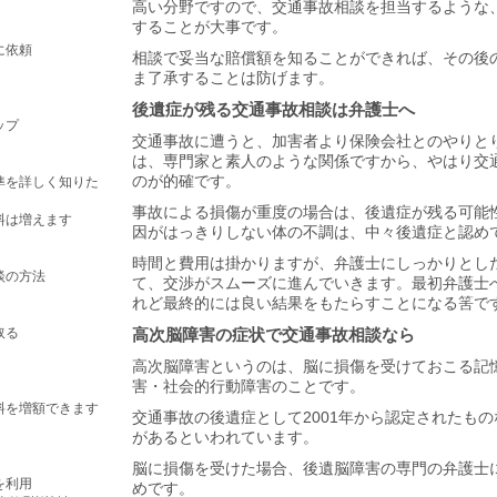
高い分野ですので、交通事故相談を担当するような
することが大事です。
に依頼
相談で妥当な賠償額を知ることができれば、その後
ま了承することは防げます。
後遺症が残る交通事故相談は弁護士へ
ップ
交通事故に遭うと、加害者より保険会社とのやりと
は、専門家と素人のような関係ですから、やはり交
のが的確です。
準を詳しく知りた
事故による損傷が重度の場合は、後遺症が残る可能
料は増えます
因がはっきりしない体の不調は、中々後遺症と認め
時間と費用は掛かりますが、弁護士にしっかりとし
談の方法
て、交渉がスムーズに進んでいきます。最初弁護士
れど最終的には良い結果をもたらすことになる筈で
取る
高次脳障害の症状で交通事故相談なら
高次脳障害というのは、脳に損傷を受けておこる記
害・社会的行動障害のことです。
料を増額できます
交通事故の後遺症として2001年から認定されたも
があるといわれています。
脳に損傷を受けた場合、後遺脳障害の専門の弁護士
を利用
めです。