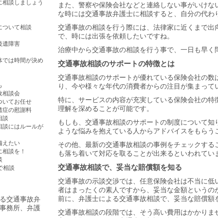
に相談しましょう
また、警察や保険会社などと連絡しない事がいけな
な時には
交通事故弁護士
に相談すると、自分の代わ
交通事故の相談を行う際には、法律家に近くまで出
について相談
で、時には出張を依頼したいですね。
後遺障害
治療中から交通事故の相談を行う事で、一日も早く
体では時間が決め
交通事故相談のサポートの特徴とは
交通事故相談
のサポートが優れている保険会社の数
も
り、今や様々な年代の消費者からの注目が集まって
故相談会
特に、サービスの内容が充実している保険会社の特
ついてお任せ
理解を深めることが可能です。
遺症の慰謝料
相談
もしも、交通事故相談のサポートの制度について知
相談にはルールが
ような悩みを抱えている人からアドバイスをもらう
備えたい
その他、最新の交通事故相談の事例をチェックする
に相談を！
も落ち着いて対応を取ることが出来るといわれてい
談
交通事故相談で、妥当な賠償額を知る
で相談
交通事故の示談交渉では、任意保険会社は不当に低
者はまったくの素人ですから、妥当な金額というの
前に、弁護士による交通事故相談で、妥当な賠償額
る交通事故弁
事務所、弁護
交通事故相談の段階では、そう高い費用はかかりま