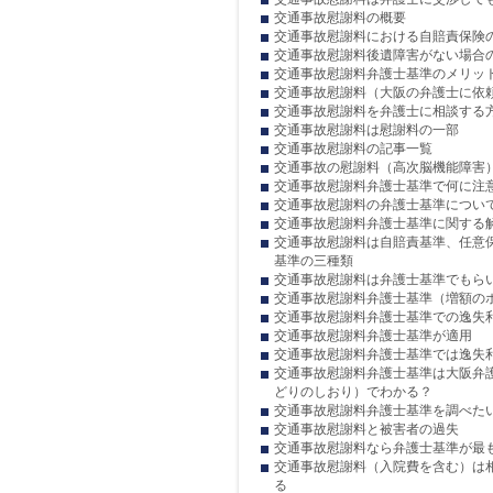
交通事故慰謝料の概要
交通事故慰謝料における自賠責保険
交通事故慰謝料後遺障害がない場合
交通事故慰謝料弁護士基準のメリッ
交通事故慰謝料（大阪の弁護士に依
交通事故慰謝料を弁護士に相談する
交通事故慰謝料は慰謝料の一部
交通事故慰謝料の記事一覧
交通事故の慰謝料（高次脳機能障害
交通事故慰謝料弁護士基準で何に注
交通事故慰謝料の弁護士基準につい
交通事故慰謝料弁護士基準に関する
交通事故慰謝料は自賠責基準、任意
基準の三種類
交通事故慰謝料は弁護士基準でもら
交通事故慰謝料弁護士基準（増額の
交通事故慰謝料弁護士基準での逸失
交通事故慰謝料弁護士基準が適用
交通事故慰謝料弁護士基準では逸失
交通事故慰謝料弁護士基準は大阪弁
どりのしおり）でわかる？
交通事故慰謝料弁護士基準を調べた
交通事故慰謝料と被害者の過失
交通事故慰謝料なら弁護士基準が最
交通事故慰謝料（入院費を含む）は
る